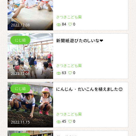
さつきこども園
84
0
2022.12.08
にじ組
新聞紙遊びたのしいな❤
さつきこども園
63
0
2022.12.01
にじ組
にんじん・だいこんを植えました😊
さつきこども園
45
0
2022.11.15