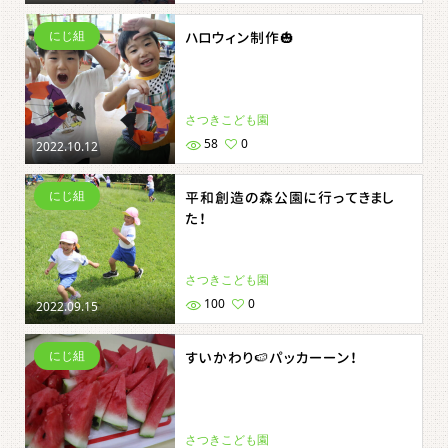
にじ組
ハロウィン制作🎃
さつきこども園
58
0
2022.10.12
にじ組
平和創造の森公園に行ってきまし
た！
さつきこども園
100
0
2022.09.15
にじ組
すいかわり🍉パッカーーン！
さつきこども園