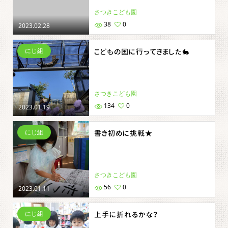
さつきこども園
38
0
2023.02.28
にじ組
こどもの国に行ってきました🐇
さつきこども園
134
0
2023.01.19
にじ組
書き初めに挑戦★
さつきこども園
56
0
2023.01.11
にじ組
上手に折れるかな？