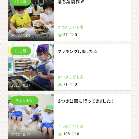
にじ組
落ち葉製作🍂
さつきこども園
57
0
2022.11.09
にじ組
クッキングしました☆
さつきこども園
71
0
2022.10.27
そよかぜ組
さつき公園に行ってきました！
さつきこども園
108
0
2022.10.13