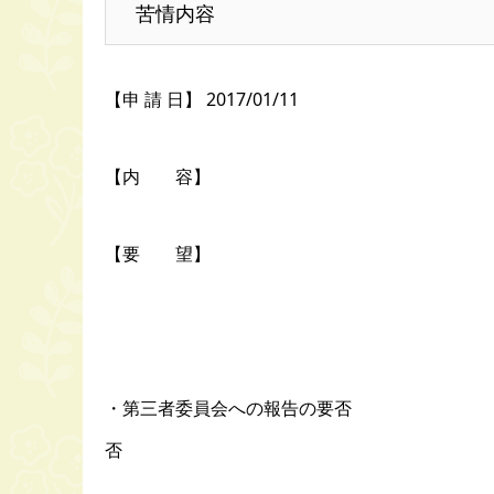
苦情内容
【申 請 日】 2017/01/11
【内 容】
【要 望】
・第三者委員会への報告の要否
否